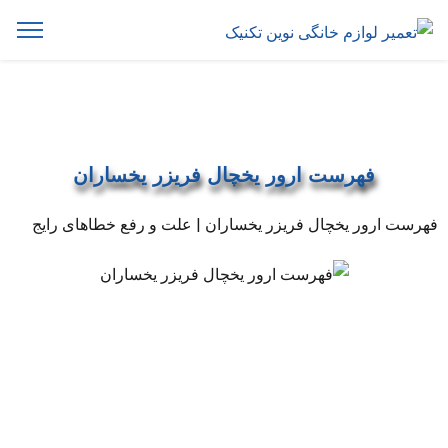
فهرست ارور یخچال فریزر یخساران
فهرست ارور یخچال فریزر یخساران | علت و رفع خطاهای رایج