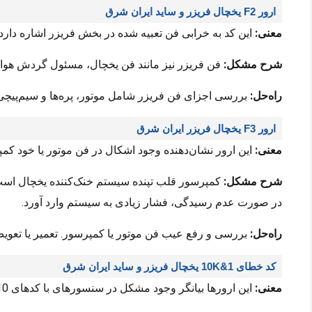
ارور F2 یخچال فریزر و ساید ایران شرق
معنی:
این کد به خرابی فن تعبیه شده در بخش فریزر اشاره دارد.
شرح مشکل:
فن فریزر نیز مانند فن یخچال، مسئول گردش هوای
راه‌حل:
بررسی اجزای فن فریزر شامل موتور، پره‌ها و سیم‌پیچی
ارور F3 یخچال فریزر ایران شرق
معنی:
این ارور نشان‌دهنده وجود اشکال در فن موتور یا خود ک
شرح مشکل:
کمپرسور قلب تپنده سیستم خنک‌کننده یخچال است و
در صورت عدم رسیدگی، فشار زیادی به سیستم وارد آورد.
راه‌حل:
بررسی و رفع عیب فن موتور یا کمپرسور. تعمیر یا تعوی
کد خطای 10K&1 یخچال فریزر و ساید ایران شرق
معنی:
این ارورها بیانگر وجود مشکل در سنسورهای با کدهای K10 و K1 هستند.