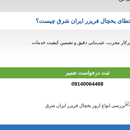
طای یخچال فریزر ایران شرق چیست؟
یرکار مجرب، عیب‌یابی دقیق و تضمین کیفیت خدمات.
ثبت درخواست تعمیر
09140064468